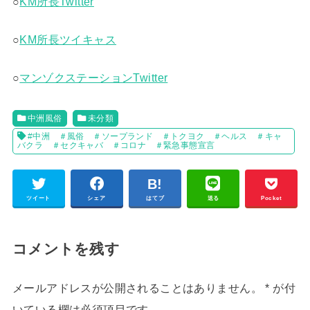
○
KM所長Twitter
○
KM所長ツイキャス
○
マンゾクステーションTwitter
中洲風俗
未分類
#中洲 ＃風俗 ＃ソープランド ＃トクヨク ＃ヘルス ＃キャ
バクラ ＃セクキャバ ＃コロナ ＃緊急事態宣言
ツイート
シェア
はてブ
送る
Pocket
コメントを残す
メールアドレスが公開されることはありません。
*
が付
いている欄は必須項目です