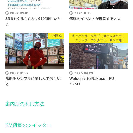
2022.09.01
2023.11.02
SNSをやるしかないけど難しいと
伝説のイベントが復活するとよ
よ
中洲風俗
キャバクラ クラブ ガールズバー
スナック コンカフェ キャバ嬢
2022.01.24
2025.04.29
風俗をシンプルに楽しんで欲しい
Welcome to Nakasu FU-
と
ZOKU
案内所の利用方法
KM所長のツイッター