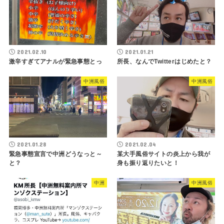
2021.02.10
2021.01.21
激辛すぎてアナルが緊急事態とっ
所長、なんでTwitterはじめたと？
中洲風俗
中洲風俗
2021.01.28
2021.02.04
緊急事態宣言で中洲どうなっと～
某大手風俗サイトの炎上から我が
と？
身も振り返りたいと！
中洲
中洲風俗