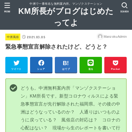
中洲で一番有名な無料案内所。マンゾクステーション
KM所長がブログはじめた
MENU
SEARCH
ってよ
2021.03.05
ManzokuAdmin
中洲風俗
緊急事態宣言解除されたけど、どうと？
ツイート
シェア
はてブ
送る
Pocket
どうも。中洲無料案内所「マンゾクステーショ
ン」KM所長です。新型コロナウィルスによる緊
急事態宣言が先行解除された福岡県。その後の中
洲はどうなっているのか？ 人通りはいつものよ
うに戻っている？ 風俗店の対応は？ コロナの
心配はない？ 現場から生のレポートを書いて行