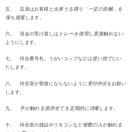
五、 店員はお客様と
出来うる限り「一定の距離」を
保ち接客
します。
六、 現金の受け渡しは
トレーを使用し直接触れない
ようにします。
七、 待合番号札、うがいコップなどは
使い捨て
にい
たします。
八、 待合室が密接にならないように
受付外出
をお願い
します。
九、
手が触れる箇所全てを定期的に消毒
します。
十、 待合室の雑誌やリモコンなど
複数の人が触れる