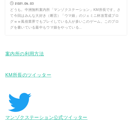
2021.06.03
どうも。中洲無料案内所「マンゾクステーション」KM所長です。さ
て今回はみんな大好き（断言）「ウマ娘」のジェミニ杯攻育成ブロ
グｗｗ風俗業界でもプレイしている人が多いこのゲーム。このブロ
グを書いている最中もウマ娘をやっている...
案内所の利用方法
KM所長のツイッター
マンゾクステーション公式ツイッター