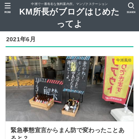
中洲で一番有名な無料案内所。マンゾクステーション
KM所長がブログはじめた
MENU
SEARCH
ってよ
2021年6月
中洲風俗
緊急事態宣言からまん防で変わったことあ
ると？