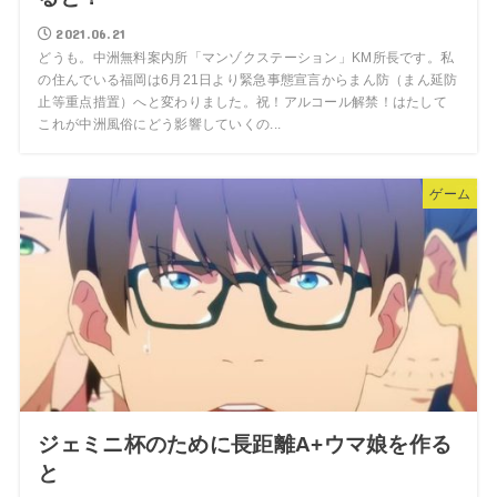
2021.06.21
どうも。中洲無料案内所「マンゾクステーション」KM所長です。私
の住んでいる福岡は6月21日より緊急事態宣言からまん防（まん延防
止等重点措置）へと変わりました。祝！アルコール解禁！はたして
これが中洲風俗にどう影響していくの...
ゲーム
ジェミニ杯のために長距離A+ウマ娘を作る
と