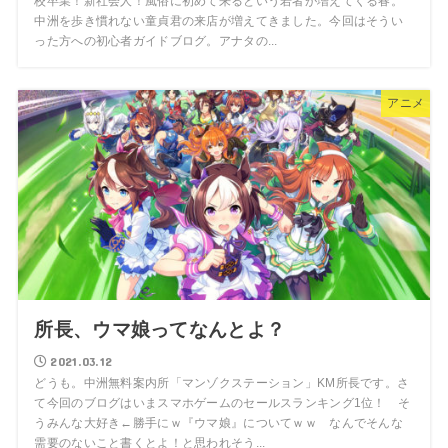
校卒業！新社会人！風俗に初めて来るという若者が増えてくる春。
中洲を歩き慣れない童貞君の来店が増えてきました。今回はそうい
った方への初心者ガイドブログ。アナタの...
アニメ
所長、ウマ娘ってなんとよ？
2021.03.12
どうも。中洲無料案内所「マンゾクステーション」KM所長です。さ
て今回のブログはいまスマホゲームのセールスランキング1位！ そ
うみんな大好き←勝手にｗ『ウマ娘』についてｗｗ なんでそんな
需要のないこと書くとよ！と思われそう...