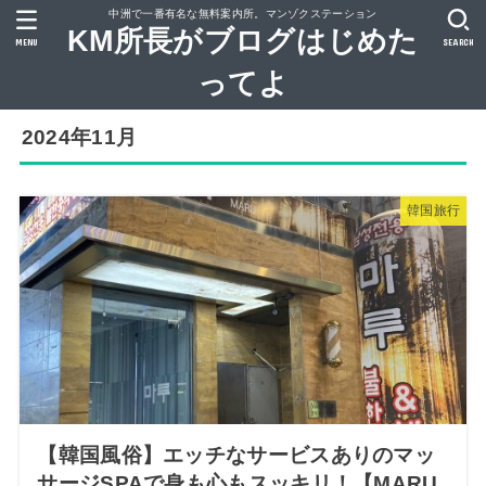
中洲で一番有名な無料案内所。マンゾクステーション
KM所長がブログはじめた
MENU
SEARCH
ってよ
2024年11月
韓国旅行
【韓国風俗】エッチなサービスありのマッ
サージSPAで身も心もスッキリ！【MARU