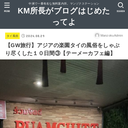
中洲で一番有名な無料案内所。マンゾクステーション
KM所長がブログはじめた
MENU
SEARCH
ってよ
2024.08.29
ManzokuAdmin
タイ風俗
【GW旅行】アジアの楽園タイの風俗をしゃぶ
り尽くした１０日間③【テーメーカフェ編】