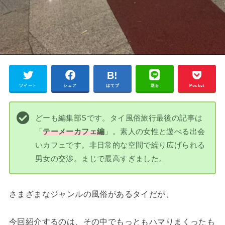
ツイート
シェア
はてブ
送る
Pocket
どーも編集部Sです。タイ風俗旅行最後の記事は
「
テーメーカフェ編
」。素人の女性と遊べる出会
いカフェです。非日常的な空間で繰り広げられる
男女の交渉。まじで最高すぎました。
さまざまなジャンルの風俗があるタイだが、
今回紹介するのは、その中でもっともハマりまくったも