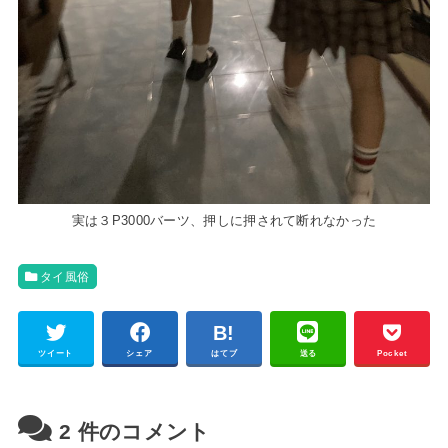
実は３P3000バーツ、押しに押されて断れなかった
タイ風俗
ツイート
シェア
はてブ
送る
Pocket
2
件のコメント