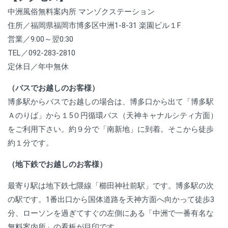
中洲風俗無料案内所 マンゾクステーション
住所／福岡県福岡市博多区中洲1-8-31 楽園ビル１F
営業／9:00～翌0:30
TEL／092-283-2810
定休日／年中無休
（バスでお越しのお客様）
博多駅からバスでお越しの場合は、博多口から出て「博多駅
Ａのりば」から１5０円循環バス（天神キャナルシティ方面）
をご利用下さい。約９分で「南新地」に到着。そこから徒歩
約１分です。
（地下鉄でお越しのお客様）
最寄り駅は地下鉄七隈線「櫛田神社前駅」です。博多駅の次
の駅です。1番出口から国体道路を天神方面へ向かって徒歩3
分、ローソンを過ぎてすぐの左側にある「中洲で一番有名な
無料案内所」の看板が目印です。