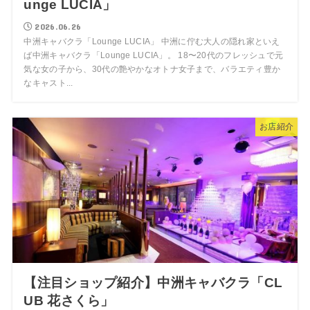
unge LUCIA」
2026.06.26
中洲キャバクラ「Lounge LUCIA」 中洲に佇む大人の隠れ家といえ
ば中洲キャバクラ「Lounge LUCIA」。 18〜20代のフレッシュで元
気な女の子から、30代の艶やかなオトナ女子まで、バラエティ豊か
なキャスト...
お店紹介
【注目ショップ紹介】中洲キャバクラ「CL
UB 花さくら」