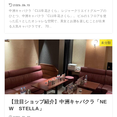
2026.06.15
中洲キャバクラ「CLUB 花さくら」 レジャークリエイトグループの
ひとつ、中洲キャバクラ「CLUB 花さくら」。 ビルの１フロアを使
った広々としたオシャレな空間で、美女とお酒を楽しむことが出来
る人気キャバクラです。 70...
未分類
【注目ショップ紹介】中洲キャバクラ「NE
W STELLA」
2026.06.05